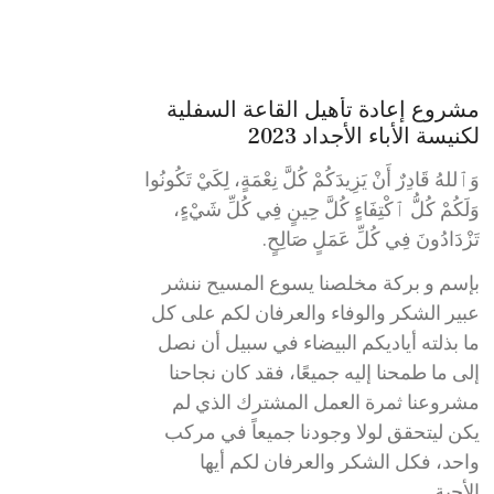
مشروع إعادة تأهيل القاعة السفلية
لكنيسة الأباء الأجداد 2023
وَٱللهُ قَادِرٌ أَنْ يَزِيدَكُمْ كُلَّ نِعْمَةٍ، لِكَيْ تَكُونُوا
وَلَكُمْ كُلُّ ٱكْتِفَاءٍ كُلَّ حِينٍ فِي كُلِّ شَيْءٍ،
تَزْدَادُونَ فِي كُلِّ عَمَلٍ صَالِحٍ.
بإسم و بركة مخلصنا يسوع المسيح ننشر
عبير الشكر والوفاء والعرفان لكم على كل
ما بذلته أياديكم البيضاء في سبيل أن نصل
إلى ما طمحنا إليه جميعًا، فقد كان نجاحنا
مشروعنا ثمرة العمل المشترك الذي لم
يكن ليتحقق لولا وجودنا جميعاً في مركب
واحد، فكل الشكر والعرفان لكم أيها
الأحبة.