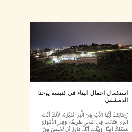
استكمال أعمال البناء في كنيسة يوحنا
الدمشقي
"عِنَايَتَكَ أَيُّهَا الأَبُ هِيَ الَّتِي تُدَبِّرُهُ، لأَنَّكَ أَنْتَ
الَّذِي فَتَحْتَ فِي الْبَحْرِ طَرِيقًا، وَفِي الأَمْوَاجِ
مَسْلَكًا آمِنَّا، وَبَيَّنْتَ
أَنَّكَ قَادِرٌ أَنْ تُخَلِّصَ مِنْ