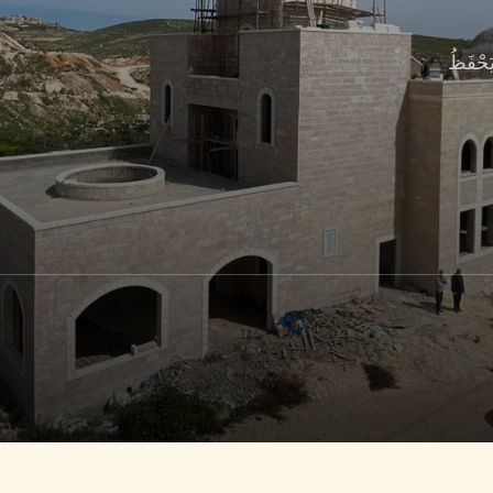
َحْفَظُ