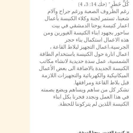
كُلِّ خَطَرٍ" (حك 14: 3، 4)
رغم الظروف الصعبة ورغم جراح وآلام
شعبنا، تستمر لجنة وكلاء الكنيسة بأعمال
اعمار كنيسة يوحنا الدمشقي في بيت
ساحور بجهود ابناء الكنيسة الغيورين ومن
هذه الاعمال استكمال بناء حجر
الجرسية،اعمال التجهيز لبلاط القاعة ،
اعمال انارة حول الكنيسة باستخدام الطاقة
الشمسية، عمل سدة حديدية لانشاء مكاتب
الكنيسة الجديدة بالاضافة الى بعض الأعمال
الميكانيكية والكهربائية والتجهيزات اللازمة
قبل بلاط القاعة ومرافقها.
نشكر كل من ساهم ويساهم ويضع بصمته
في هذا العمل ونجدد فخرنا بكل ابناء
الكنيسة اللذين لم يتركوننا للحظة.
كنيسة القديس يوحنا الدمشقي