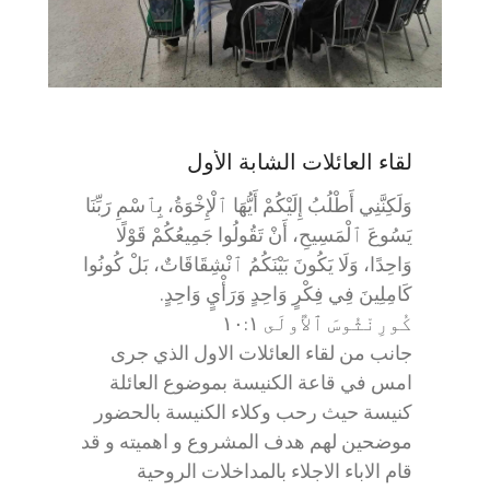
لقاء العائلات الشابة الأول
وَلَكِنَّنِي أَطْلُبُ إِلَيْكُمْ أَيُّهَا ٱلْإِخْوَةُ، بِٱسْمِ رَبِّنَا
يَسُوعَ ٱلْمَسِيحِ، أَنْ تَقُولُوا جَمِيعُكُمْ قَوْلًا
وَاحِدًا، وَلَا يَكُونَ بَيْنَكُمُ ٱنْشِقَاقَاتٌ، بَلْ كُونُوا
كَامِلِينَ فِي فِكْرٍ وَاحِدٍ وَرَأْيٍ وَاحِدٍ.
كُورِنْثُوسَ ٱلأُولَى ١:‏١٠
جانب من لقاء العائلات الاول الذي جرى
امس في قاعة الكنيسة بموضوع العائلة
كنيسة حيث رحب وكلاء الكنيسة بالحضور
موضحين لهم هدف المشروع و اهميته و قد
قام الاباء الاجلاء بالمداخلات الروحية