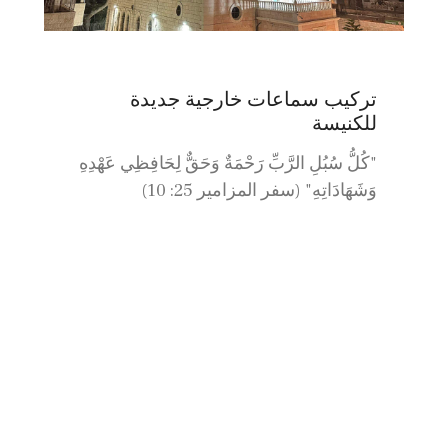
تركيب سماعات خارجية جديدة
للكنيسة
"كُلُّ سُبُلِ الرَّبِّ رَحْمَةٌ وَحَقٌّ لِحَافِظِي عَهْدِهِ
وَشَهَادَاتِهِ" (سفر المزامير 25: 10)