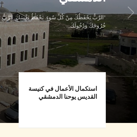
"الرَّبُّ يَحْفَظُكَ مِنْ كُلِّ سُوءٍ. يَحْفَظُ نَفْسَكَ. الرَّبُّ ي
خُرُوجَكَ وَدُخُولَكَ...
استكمال الأعمال في كنيسة
القديس يوحنا الدمشقي