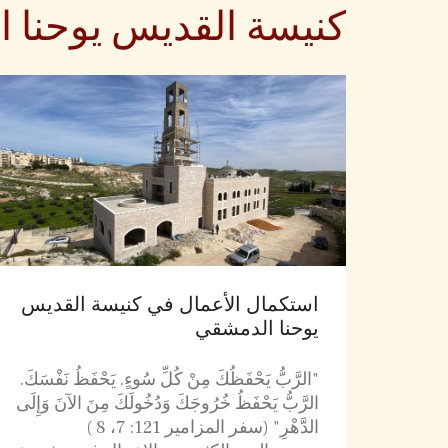
كنيسة القديس يوحنا 
استكمال الأعمال في كنيسة القديس
يوحنا الدمشقي
"الرَّبُّ يَحْفَظُكَ مِنْ كُلِّ سُوءٍ. يَحْفَظُ نَفْسَكَ.
الرَّبُّ يَحْفَظُ خُرُوجَكَ وَدُخُولَكَ مِنَ الآنَ وَإِلَى
الدَّهْرِ" (سفر المزامير 121: 7، 8 )