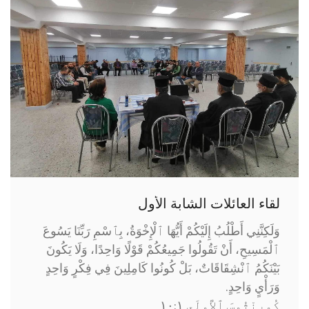
لقاء العائلات الشابة الأول
وَلَكِنَّنِي أَطْلُبُ إِلَيْكُمْ أَيُّهَا ٱلْإِخْوَةُ، بِٱسْمِ رَبِّنَا يَسُوعَ
ٱلْمَسِيحِ، أَنْ تَقُولُوا جَمِيعُكُمْ قَوْلًا وَاحِدًا، وَلَا يَكُونَ
بَيْنَكُمُ ٱنْشِقَاقَاتٌ، بَلْ كُونُوا كَامِلِينَ فِي فِكْرٍ وَاحِدٍ
وَرَأْيٍ وَاحِدٍ.
كُورِنْثُوسَ ٱلأُولَى ١:‏١٠