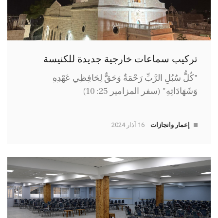
تركيب سماعات خارجية جديدة للكنيسة
"كُلُّ سُبُلِ الرَّبِّ رَحْمَةٌ وَحَقٌّ لِحَافِظِي عَهْدِهِ
وَشَهَادَاتِهِ" (سفر المزامير 25: 10)
إعمار وانجازات
16 آذار 2024