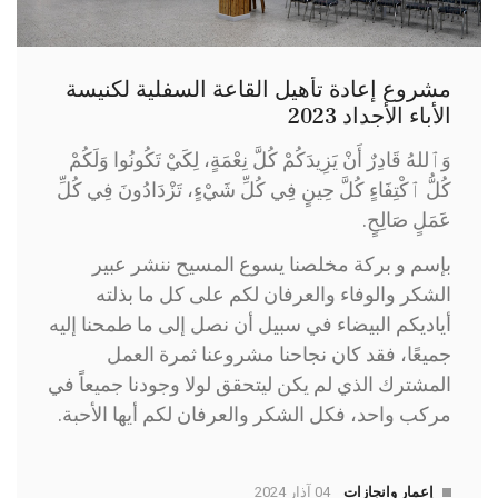
مشروع إعادة تأهيل القاعة السفلية لكنيسة
الأباء الأجداد 2023
وَٱللهُ قَادِرٌ أَنْ يَزِيدَكُمْ كُلَّ نِعْمَةٍ، لِكَيْ تَكُونُوا وَلَكُمْ
كُلُّ ٱكْتِفَاءٍ كُلَّ حِينٍ فِي كُلِّ شَيْءٍ، تَزْدَادُونَ فِي كُلِّ
عَمَلٍ صَالِحٍ.
بإسم و بركة مخلصنا يسوع المسيح ننشر عبير
الشكر والوفاء والعرفان لكم على كل ما بذلته
أياديكم البيضاء في سبيل أن نصل إلى ما طمحنا إليه
جميعًا، فقد كان نجاحنا مشروعنا ثمرة العمل
المشترك الذي لم يكن ليتحقق لولا وجودنا جميعاً في
مركب واحد، فكل الشكر والعرفان لكم أيها الأحبة.
إعمار وانجازات
04 آذار 2024