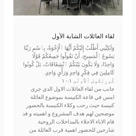
لقاء العائلات الشابة الأول
وَلَكِنَّنِي أَطْلُبُ إِلَيْكُمْ أَيُّهَا ٱلْإِخْوَةُ، بِٱسْمِ رَبِّنَا
يَسُوعَ ٱلْمَسِيحِ، أَنْ تَقُولُوا جَمِيعُكُمْ قَوْلًا
وَاحِدًا، وَلَا يَكُونَ بَيْنَكُمُ ٱنْشِقَاقَاتٌ، بَلْ كُونُوا
كَامِلِينَ فِي فِكْرٍ وَاحِدٍ وَرَأْيٍ وَاحِدٍ.
كُورِنْثُوسَ ٱلأُولَى ١:‏١٠
جانب من لقاء العائلات الاول الذي جرى
امس في قاعة الكنيسة بموضوع العائلة
كنيسة حيث رحب وكلاء الكنيسة بالحضور
موضحين لهم هدف المشروع و اهميته و قد
قام الاباء الاجلاء بالمداخلات الروحية
شارحين للحضور اهمية قرب العائلة من