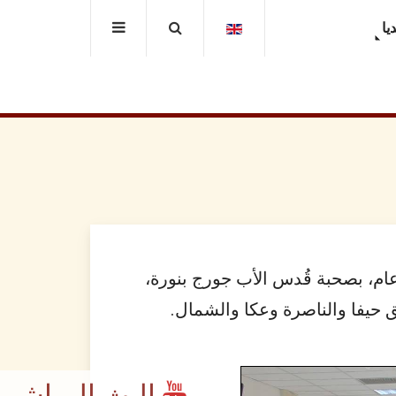
يا
ركة ٤۱ شاب وشابة من ابناء شبيبة طلائع النور الاعدادية والثانوية، في الأعمار بين ۱۲ و ۱٨ عام، بصحبة قُدس الأب جورج بنورة،