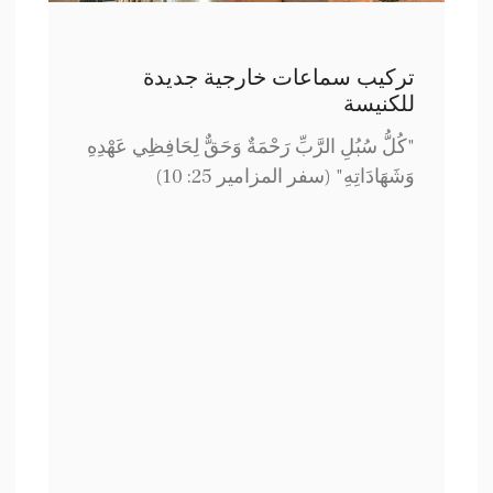
تركيب سماعات خارجية جديدة
للكنيسة
"كُلُّ سُبُلِ الرَّبِّ رَحْمَةٌ وَحَقٌّ لِحَافِظِي عَهْدِهِ
وَشَهَادَاتِهِ" (سفر المزامير 25: 10)