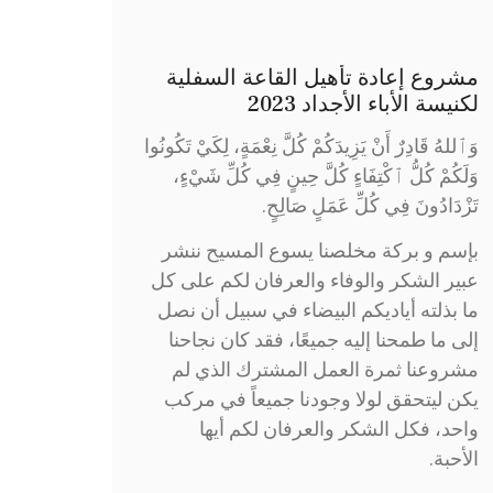
مشروع إعادة تأهيل القاعة السفلية
لكنيسة الأباء الأجداد 2023
وَٱللهُ قَادِرٌ أَنْ يَزِيدَكُمْ كُلَّ نِعْمَةٍ، لِكَيْ تَكُونُوا
وَلَكُمْ كُلُّ ٱكْتِفَاءٍ كُلَّ حِينٍ فِي كُلِّ شَيْءٍ،
تَزْدَادُونَ فِي كُلِّ عَمَلٍ صَالِحٍ.
بإسم و بركة مخلصنا يسوع المسيح ننشر
عبير الشكر والوفاء والعرفان لكم على كل
ما بذلته أياديكم البيضاء في سبيل أن نصل
إلى ما طمحنا إليه جميعًا، فقد كان نجاحنا
مشروعنا ثمرة العمل المشترك الذي لم
يكن ليتحقق لولا وجودنا جميعاً في مركب
واحد، فكل الشكر والعرفان لكم أيها
الأحبة.